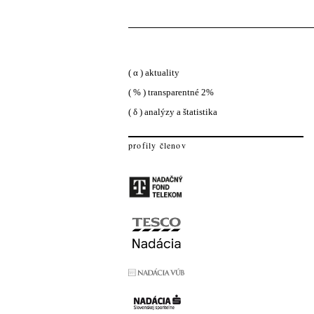
( α ) aktuality
( % ) transparentné 2%
( δ ) analýzy a štatistika
profily členov