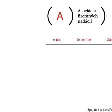
o nás
čo robíme
člá
Spájame sa s cieľ