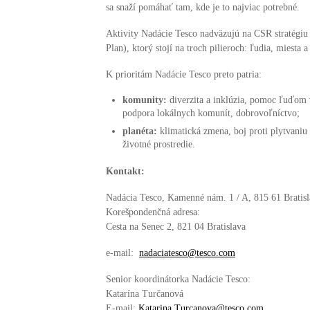
sa snaží pomáhať tam, kde je to najviac potrebné.
Aktivity Nadácie Tesco nadväzujú na CSR stratégiu
Plan), ktorý stojí na troch pilieroch: ľudia, miesta 
K prioritám Nadácie Tesco preto patria:
komunity:
diverzita a inklúzia, pomoc ľuďom v
podpora lokálnych komunít, dobrovoľníctvo;
planéta:
klimatická zmena, boj proti plytvaniu
životné prostredie.
Kontakt:
Nadácia Tesco, Kamenné nám.
1 / A, 815 61 Bratis
Korešpondenčná adresa:
Cesta na Senec 2, 821 04 Bratislava
e-mail:
nadaciatesco@tesco.com
Senior koordinátorka Nadácie Tesco:
Katarína Turčanová
E-mail:
Katarina.Turcanova@tesco.com