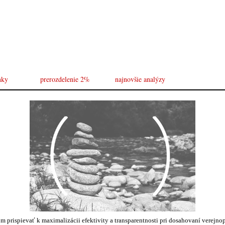
nky
prerozdelenie 2%
najnovšie analýzy
om prispievať k maximalizácii efektivity a transparentnosti pri dosahovaní verejno