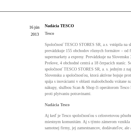
Nadácia TESCO
16
jún
Tesco
2013
Spoločnosť TESCO STORES SR, a.s. vstúpila na slo
prevádzkuje 155 obchodov rôznych formátov – od f
supermarkety a expresy. Prevádzkuje na Slovensku 3
Prešove, 4 obchodné centrá a 18 čerpacích staníc. 
spoločnosť TESCO STORES SR, a. s. jedným z naj
Slovensku a spoločnosťou, ktorá aktívne bojuje pr
spája s inováciami v oblasti maloobchodu vrátane n
nákupy, službou Scan & Shop či operátorom Tesco M
proti plytvaniu potravinami.
Nadácia Tesco
Aj keď je Tesco spoločnosťou s celosvetovou pôso
miestnym komunitám. Aj s týmto zámerom vznikla Na
samotnej firmy, jej zamestnancov, dodávateľov, ale