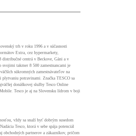
venský trh v roku 1996 a v súčasnosti
ormátov Extra, cez hypermarkety,
 distribučné centrá v Beckove, Gáni a v
So svojimi takmer 8 500 zamestnancami je
väčších súkromných zamestnávateľov na
oti plytvaniu potravinami. Značka TESCO sa
ajväčšej donáškovej služby Tesco Online
obile. Tesco je aj na Slovensku lídrom v boji
bnosťou, vždy sa snaží byť dobrým susedom
dácia Tesco, ktorá v sebe spája potenciál
 aj obchodných partnerov a zákazníkov, pričom