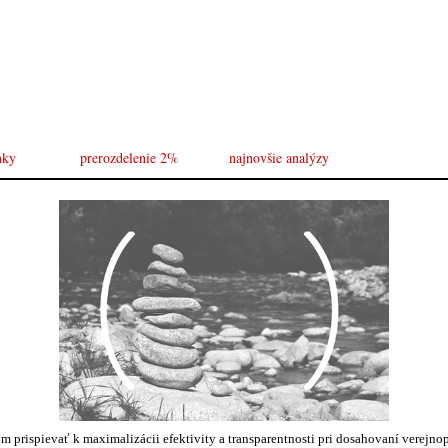
nky
prerozdelenie 2%
najnovšie analýzy
om prispievať k maximalizácii efektivity a transparentnosti pri dosahovaní verejno