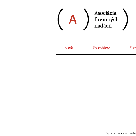
o nás
čo robíme
člá
Spájame sa s cieľ