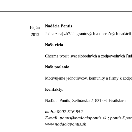
Nadácia Pontis
16
jún
Jedna z najväčších grantových a operačných nadácií
2013
Naša vízia
Chceme tvoriť svet slobodných a zodpovedných ľudí, 
Naše poslanie
Motivujeme jednotlivcov, komunity a firmy k zodpov
Kontakty:
Nadácia Pontis, Zelinárska 2, 821 08, Bratislava
mob.: 0907 516 852
E-mail: pontis@nadaciapontis.sk ; pontis@pon
www.nadaciapontis.sk