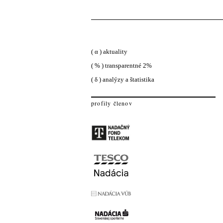
( α ) aktuality
( % ) transparentné 2%
( δ ) analýzy a štatistika
profily členov