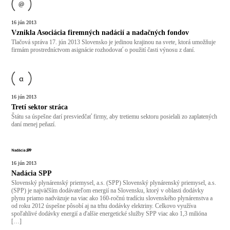
16
jún
2013
Vznikla Asociácia firemných nadácií a nadačných fondov
Tlačová správa 17. jún 2013 Slovensko je jedinou krajinou na svete, ktorá umožňuje
firmám prostredníctvom asignácie rozhodovať o použití časti výnosu z daní.
16
jún
2013
Tretí sektor stráca
Štátu sa úspešne darí presviedčať firmy, aby tretiemu sektoru posielali zo zaplatených
daní menej peňazí.
16
jún
2013
Nadácia SPP
Slovenský plynárenský priemysel, a.s. (SPP) Slovenský plynárenský priemysel, a.s.
(SPP) je najväčším dodávateľom energií na Slovensku, ktorý v oblasti dodávky
plynu priamo nadväzuje na viac ako 160-ročnú tradíciu slovenského plynárenstva a
od roku 2012 úspešne pôsobí aj na trhu dodávky elektriny. Celkovo využíva
spoľahlivé dodávky energií a ďalšie energetické služby SPP viac ako 1,3 milióna
[…]