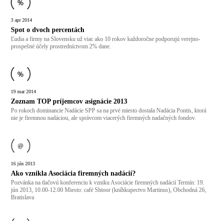
3
apr
2014
Spot o dvoch percentách
Ľudia a firmy na Slovensku už viac ako 10 rokov každoročne podporujú verejno-
prospešné účely prostredníctvom 2% dane.
19
mar
2014
Zoznam TOP príjemcov asignácie 2013
Po rokoch dominancie Nadácie SPP sa na prvé miesto dostala Nadácia Pontis, ktorá
nie je firemnou nadáciou, ale správcom viacerých firemných nadačných fondov.
16
jún
2013
Ako vznikla Asociácia firemných nadácií?
Pozvánka na tlačovú konferenciu k vzniku Asociácie firemných nadácií Termín: 19.
jún 2013, 10.00-12.00 Miesto: café Shtoor (kníhkupectvo Martinus), Obchodná 26,
Bratislava