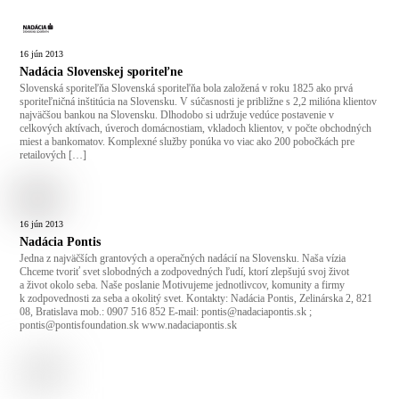
16
jún
2013
Nadácia Slovenskej sporiteľne
Slovenská sporiteľňa Slovenská sporiteľňa bola založená v roku 1825 ako prvá
sporiteľničná inštitúcia na Slovensku. V súčasnosti je približne s 2,2 milióna klientov
najväčšou bankou na Slovensku. Dlhodobo si udržuje vedúce postavenie v
celkových aktívach, úveroch domácnostiam, vkladoch klientov, v počte obchodných
miest a bankomatov. Komplexné služby ponúka vo viac ako 200 pobočkách pre
retailových […]
16
jún
2013
Nadácia Pontis
Jedna z najväčších grantových a operačných nadácií na Slovensku. Naša vízia
Chceme tvoriť svet slobodných a zodpovedných ľudí, ktorí zlepšujú svoj život
a život okolo seba. Naše poslanie Motivujeme jednotlivcov, komunity a firmy
k zodpovednosti za seba a okolitý svet. Kontakty: Nadácia Pontis, Zelinárska 2, 821
08, Bratislava mob.: 0907 516 852 E-mail: pontis@nadaciapontis.sk ;
pontis@pontisfoundation.sk www.nadaciapontis.sk