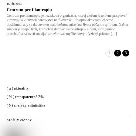
16
jún
2013
Centrum pre filantropiu
Centrum pre filantropiu je nezisková organizácia, ktorej cieľom je aktívne prispievať
k rozvoju a kultivácii darcovstva na Slovensku. Svojimi aktivitami chceme
dosiahnuť, aby sa darcovstvo stalo bežnou súčasťou života občanov aj firiem. Našou
snahou je spájať tých, ktorí chcú darovať svoje zdroje – s tými, ktorí pomoc
potrebujú a zároveň rozvíjať a rozširovať myšlienkový i fyzický priestor […]
1
2
3
( α ) aktuality
( % ) transparentné 2%
( δ ) analýzy a štatistika
profily členov