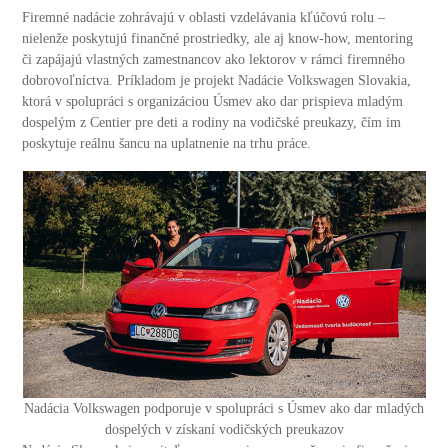
Firemné nadácie zohrávajú v oblasti vzdelávania kľúčovú rolu –
nielenže poskytujú finančné prostriedky, ale aj know-how, mentoring
či zapájajú vlastných zamestnancov ako lektorov v rámci firemného
dobrovoľníctva. Príkladom je projekt Nadácie Volkswagen Slovakia,
ktorá v spolupráci s organizáciou Úsmev ako dar prispieva mladým
dospelým z Centier pre deti a rodiny na vodičské preukazy, čím im
poskytuje reálnu šancu na uplatnenie na trhu práce.
Nadácia Volkswagen podporuje v spolupráci s Úsmev ako dar mladých
dospelých v získaní vodičských preukazov