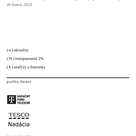
do konca 2024
( α ) aktuality
( % ) transparentné 2%
( δ ) analýzy a štatistika
profily členov