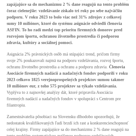
zapájajúce sa do mechanizmu 2 % dane reagujú na tento problém
čoraz cielenejšie: vzdelávanie získalo tri roky po sebe najväčšiu
podporu. V roku 2023 to bolo viac než 31% zdrojov z celkovej
sumy 10 miliónov, ktoré do systému asignácie odviedli členovia
ASFIN. To ho radí medzi top prioritu firemných donorov pred
rozvojom športu, ochranou životného prostredia či podporou
zdravia, kultúry a sociálnej pomoci.
Asignácia 2% právnických osôb má stúpajúci trend, pričom firmy
svoje 2% poukazovali najmä na podporu vzdelávania, rozvoj športu,
ochranu životného prostredia a ochranu a podporu zdravia.
Členovia
Asociácie firemných nadácií a nadačných fondov podporili v roku
2023 celkovo 1825 verejnoprospešných projektov sumou takmer
10 miliónov eur, z toho 575 projektov sa týkalo vzdelávania.
Vyplýva to z najnovšej analýzy dát, ktoré pripravila Asociácia
firemných nadácií a nadačných fondov v spolupráci s Centrom pre
filantropiu.
Zamestnávatelia pôsobiaci na Slovensku dlhodobo upozorňujú, že
nedostatok kvalifikovaných ľudí brzdí ich rast a konkurencieschopnosť
celej krajiny. Firmy zapájajúce sa do mechanizmu 2 % dane reagujú na
tento problém systematickou zvýšenou podporou vzdelávacích