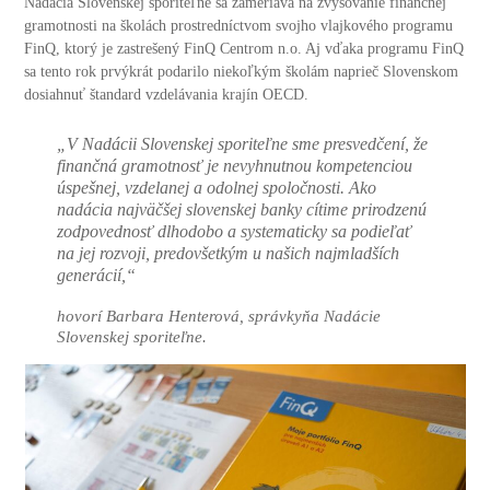
Nadácia Slovenskej sporiteľne sa zameriava na zvyšovanie finančnej
gramotnosti na školách prostredníctvom svojho vlajkového programu
FinQ, ktorý je zastrešený FinQ Centrom n.o. Aj vďaka programu FinQ
sa tento rok prvýkrát podarilo niekoľkým školám naprieč Slovenskom
dosiahnuť štandard vzdelávania krajín OECD.
„V Nadácii Slovenskej sporiteľne sme presvedčení, že
finančná gramotnosť je nevyhnutnou kompetenciou
úspešnej, vzdelanej a odolnej spoločnosti. Ako
nadácia najväčšej slovenskej banky cítime prirodzenú
zodpovednosť dlhodobo a systematicky sa podieľať
na jej rozvoji, predovšetkým u našich najmladších
generácií,“
hovorí Barbara Henterová, správkyňa Nadácie
Slovenskej sporiteľne.