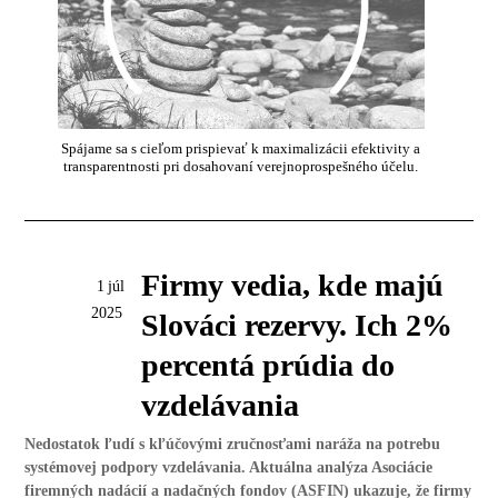
Spájame sa s cieľom prispievať k maximalizácii efektivity a
transparentnosti pri dosahovaní verejnoprospešného účelu.
Firmy vedia, kde majú
1
júl
2025
Slováci rezervy. Ich 2%
percentá prúdia do
vzdelávania
Nedostatok ľudí s kľúčovými zručnosťami naráža na potrebu
systémovej podpory vzdelávania. Aktuálna analýza Asociácie
firemných nadácií a nadačných fondov (ASFIN) ukazuje, že firmy