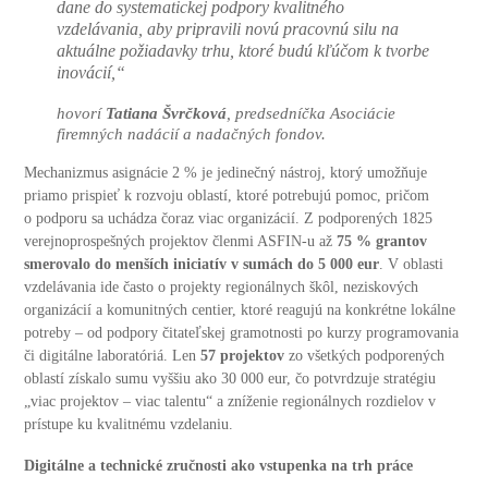
dane do systematickej podpory kvalitného
vzdelávania, aby pripravili novú pracovnú silu na
aktuálne požiadavky trhu, ktoré budú kľúčom k tvorbe
inovácií,“
hovorí
Tatiana Švrčková
, predsedníčka Asociácie
firemných nadácií a nadačných fondov.
Mechanizmus asignácie 2 % je jedinečný nástroj, ktorý umožňuje
priamo prispieť k rozvoju oblastí, ktoré potrebujú pomoc, pričom
o podporu sa uchádza čoraz viac organizácií. Z podporených 1825
verejnoprospešných projektov členmi ASFIN-u až
75 % grantov
smerovalo do menších iniciatív v sumách do 5 000 eur
. V oblasti
vzdelávania ide často o projekty regionálnych škôl, neziskových
organizácií a komunitných centier, ktoré reagujú na konkrétne lokálne
potreby – od podpory čitateľskej gramotnosti po kurzy programovania
či digitálne laboratóriá. Len
57 projektov
zo všetkých podporených
oblastí získalo sumu vyššiu ako 30 000 eur, čo potvrdzuje stratégiu
„viac projektov – viac talentu“ a zníženie regionálnych rozdielov v
prístupe ku kvalitnému vzdelaniu.
Digitálne a technické zručnosti ako vstupenka na trh práce