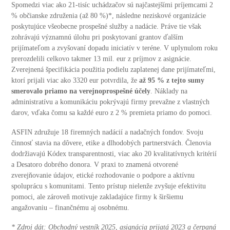
Spomedzi viac ako 21-tisíc uchádzačov sú najčastejšími príjemcami 2
% občianske združenia (až 80 %)*, následne neziskové organizácie
poskytujúce všeobecne prospešné služby a nadácie. Práve tie však
zohrávajú významnú úlohu pri poskytovaní grantov ďalším
prijímateľom a zvyšovaní dopadu iniciatív v teréne. V uplynulom roku
prerozdelili celkovo takmer 13 mil. eur z príjmov z asignácie.
Zverejnená špecifikácia použitia podielu zaplatenej dane prijímateľmi,
ktorí prijali viac ako 3320 eur potvrdila, že
až 95 % z tejto sumy
smerovalo priamo na verejnoprospešné účely
. Náklady na
administratívu a komunikáciu pokrývajú firmy prevažne z vlastných
darov, vďaka čomu sa každé euro z 2 % premieta priamo do pomoci.
ASFIN združuje 18 firemných nadácií a nadačných fondov. Svoju
činnosť stavia na dôvere, etike a dlhodobých partnerstvách. Členovia
dodržiavajú Kódex transparentnosti, viac ako 20 kvalitatívnych kritérií
a Desatoro dobrého donora. V praxi to znamená otvorené
zverejňovanie údajov, etické rozhodovanie o podpore a aktívnu
spoluprácu s komunitami. Tento prístup nielenže zvyšuje efektivitu
pomoci, ale zároveň motivuje zakladajúce firmy k širšiemu
angažovaniu – finančnému aj osobnému.
* Zdroj dát: Obchodný vestník 2025, asignácia prijatá 2023 a čerpaná