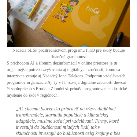
Nadácia SLSP prostredníctvom programu FinQ pre školy buduje
finančnú gramotnosť
S príchodom AI a šírením dezinformácií v online priestore je tu
urgentnejšia potreba zvyšovania aj digitálnych zručností, čomu sa
intenzívne venuje aj Nadačný fond Telekom. Podporou vzdelávacích
programov organizácie Aj Ty v IT rozvíja digitálne zručnosti dievčat
či spoluprácou s Erudo a Zmudri.sk prináša programovanie a kritické
myslenie do škôl v regiónoch.
Ak chceme Slovensko pripraviť na výzvy digitálnej
„
transformácie, starnutia populácie a klimatickej
adaptácie, musíme začať pri vzdelávaní. Firmy, ktoré
investujú do budúcnosti mladých ľudí, tak v
skutočnosti investujú do budúcnosti celej krajiny a bez